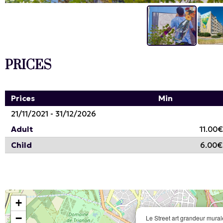
PRICES
Prices
Min
21/11/2021 - 31/12/2026
Adult
11.00€
Child
6.00€
+
−
Le Street art grandeur murale