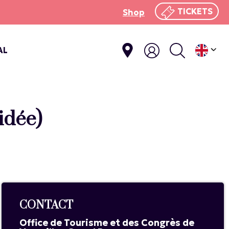
TICKETS
Shop
AL
idée)
CONTACT
Office de Tourisme et des Congrès de