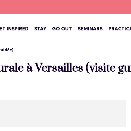
ET INSPIRED
STAY
GO OUT
SEMINARS
PRACTIC
ATE OF VERSAILLES
BARS, COFFEE SHOPS & TEA ROOMS
CONCERTS, THEATRE, FESTIVALS
VERSAILLES, ROYAL CITY
guidée)
ale à Versailles (visite gu