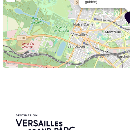
guidée)